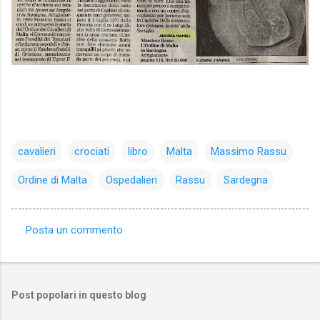
cavalieri
crociati
libro
Malta
Massimo Rassu
Ordine di Malta
Ospedalieri
Rassu
Sardegna
Posta un commento
C
o
m
Post popolari in questo blog
m