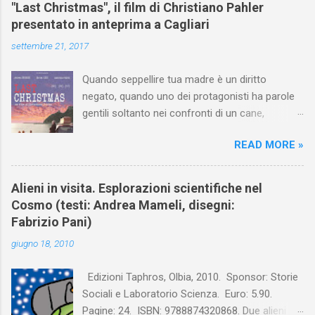
e
"Last Christmas", il film di Christiano Pahler
presentato in anteprima a Cagliari
n
t
settembre 21, 2017
i
Quando seppellire tua madre è un diritto
negato, quando uno dei protagonisti ha parole
gentili soltanto nei confronti di un cane,
quando "L'amore è morto" diventa "L'amore è
READ MORE »
mirto", allora significa che sei dentro un film che
ti racconta qualcosa di serio, ma facendo
ridere. Come in Last Christmas , l'opera prima
Alieni in visita. Esplorazioni scientifiche nel
di Christiano Pahler presentata in anteprima a
Cosmo (testi: Andrea Mameli, disegni:
Cagliari il 20 Settembre 2017. Sarà nelle sale
Fabrizio Pani)
dal 28 Settembre In questo film riecheggia il
giugno 18, 2010
grido di Kurtz «L'orrore! L'orrore!» che sembra
rivoltarsi contro le rigidità istituzionali,
Edizioni Taphros, Olbia, 2010. Sponsor: Storie
contro l'incomunicabilità nei rapporti tra fratelli
Sociali e Laboratorio Scienza. Euro: 5.90.
e con i concittadini del paese. Non passa
Pagine: 24. ISBN: 9788874320868. Due alieni