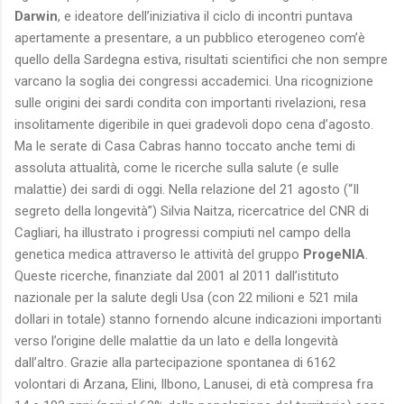
Darwin
, e ideatore dell’iniziativa il ciclo di incontri puntava
apertamente a presentare, a un pubblico eterogeneo com’è
quello della Sardegna estiva, risultati scientifici che non sempre
varcano la soglia dei congressi accademici. Una ricognizione
sulle origini dei sardi condita con importanti rivelazioni, resa
insolitamente digeribile in quei gradevoli dopo cena d’agosto.
Ma le serate di Casa Cabras hanno toccato anche temi di
assoluta attualità, come le ricerche sulla salute (e sulle
malattie) dei sardi di oggi. Nella relazione del 21 agosto (“Il
segreto della longevità”) Silvia Naitza, ricercatrice del CNR di
Cagliari, ha illustrato i progressi compiuti nel campo della
genetica medica attraverso le attività del gruppo
ProgeNIA
.
Queste ricerche, finanziate dal 2001 al 2011 dall’istituto
nazionale per la salute degli Usa (con 22 milioni e 521 mila
dollari in totale) stanno fornendo alcune indicazioni importanti
verso l’origine delle malattie da un lato e della longevità
dall’altro. Grazie alla partecipazione spontanea di 6162
volontari di Arzana, Elini, Ilbono, Lanusei, di età compresa fra