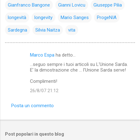
Gianfranco Bangone
Gianni Lovicu
Giuseppe Pilia
longevità
longevity
Mario Sanges
ProgeNIA
Sardegna
Silvia Naitza
vita
Marco Espa
ha detto…
C
...seguo sempre i tuoi articoli su L'Unione Sarda.
o
E' la dimostrazione che ... l'Unione Sarda serve!
m
Complimenti!
m
26/8/07 21:12
e
n
Posta un commento
t
i
Post popolari in questo blog