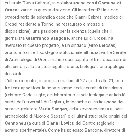
culturale "Casa Cabras", in collaborazione con il
Comune di
Orosei
, vanno in questa direzione. Gli ingredienti? Un luogo
straordinario (la splendida casa che Gianni Cabras, medico di
Orosei residente a Torino, ha restaurato e messo a
disposizione), una passione per la scienza (quella che il
giornalista
Gianfranco Bangone
, anche lui di Orosei, ha
riversato in questo progetto) e un sindaco (Gino Derosas)
pronto a fornire il sostegno istituzionale all’iniziativa. Le Serate
di Archeologia di Orosei hanno così saputo offrire occasioni di
altissimo livello su studi legati a storia, biologia e antropologia
dei sardi.
L’ultimo incontro, in programma lunedì 27 agosto alle 21, con
tre temi appetitosi: la ricostruzione degli scambi di Ossidiana
(relatore Carlo Luglié, del laboratorio di paletnologia e antichità
sarde dell’università di Cagliari), le tecniche di vinificazione dei
nuragici (relatore
Mario Sanges
, della sovrintendenza ai beni
archeologici di Nuoro e Sassari) e gli ultimi studi sulle origini del
Cannonau
(a cura di
Gianni Lovicu
del Centro regionale
agrario sperimentale). Come ha spiegato Bangone, direttore di