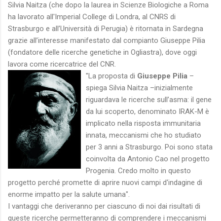
Silvia Naitza (che dopo la laurea in Scienze Biologiche a Roma
ha lavorato all'Imperial College di Londra, al CNRS di
Strasburgo e all’Università di Perugia) è ritornata in Sardegna
grazie all’interesse manifestato dal compianto Giuseppe Pilia
(fondatore delle ricerche genetiche in Ogliastra), dove oggi
lavora come ricercatrice del CNR.
"La proposta di
Giuseppe Pilia
–
spiega Silvia Naitza –inizialmente
riguardava le ricerche sull’asma: il gene
da lui scoperto, denominato IRAK-M è
implicato nella risposta immunitaria
innata, meccanismi che ho studiato
per 3 anni a Strasburgo. Poi sono stata
coinvolta da Antonio Cao nel progetto
Progenia. Credo molto in questo
progetto perché promette di aprire nuovi campi d'indagine di
enorme impatto per la salute umana".
I vantaggi che deriveranno per ciascuno di noi dai risultati di
queste ricerche permetteranno di comprendere i meccanismi