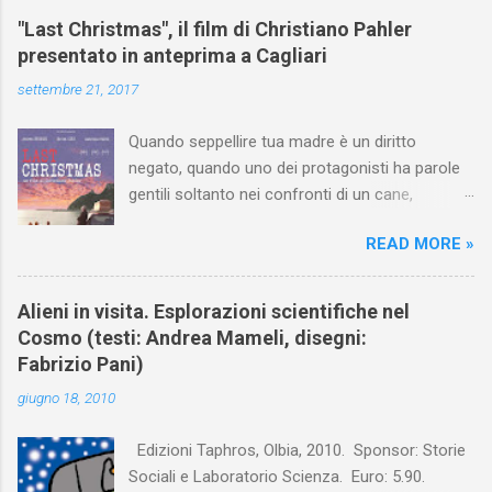
"Last Christmas", il film di Christiano Pahler
presentato in anteprima a Cagliari
settembre 21, 2017
Quando seppellire tua madre è un diritto
negato, quando uno dei protagonisti ha parole
gentili soltanto nei confronti di un cane,
quando "L'amore è morto" diventa "L'amore è
READ MORE »
mirto", allora significa che sei dentro un film che
ti racconta qualcosa di serio, ma facendo
ridere. Come in Last Christmas , l'opera prima
Alieni in visita. Esplorazioni scientifiche nel
di Christiano Pahler presentata in anteprima a
Cosmo (testi: Andrea Mameli, disegni:
Cagliari il 20 Settembre 2017. Sarà nelle sale
Fabrizio Pani)
dal 28 Settembre In questo film riecheggia il
giugno 18, 2010
grido di Kurtz «L'orrore! L'orrore!» che sembra
rivoltarsi contro le rigidità istituzionali,
Edizioni Taphros, Olbia, 2010. Sponsor: Storie
contro l'incomunicabilità nei rapporti tra fratelli
Sociali e Laboratorio Scienza. Euro: 5.90.
e con i concittadini del paese. Non passa