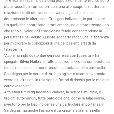
14 e 102 anni (pari al 62% della popolazione del territorio) sono
state raccolte informazioni sanitarie allo scopo di mettere in
relazione i tratti studiati con le varianti geniche che ne
determinano le alterazioni. Tra i geni individuati, in particolare
fra quelli che controllano i tratti ematici, ne è stato trovato uno
che regola i valori dell'emoglobina fetale consentendone la
persistenza nell'adulto. Questa scoperta racchiude la speranza
per migliorare le condizioni di vita dei pazienti affetti da
talassemia.
"Abbiamo individuato due geni correlati con l’obesità – ha
spiegato
Silvia Naitza
al folto pubblico di Orosei, composto da
turisti, residenti e persone venute apposta da altre parti della
Saredegna per le serate di Archeologia – e stiamo lavorando
verso più direzioni in relazione a fattori di rischio per le malattie
cardiovascolari".
Altri studi futuri riguardano il diabete, la sclerosi multipla, le
tiroiditi autoimmuni, tutte patologie che, come la talassemia,
rivestono per la loro incidenza una particolare importanza in
Sardegna, ma anche l’asma e il carcinoma alla mammella.